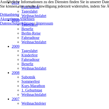
Ausführliche Informationen zu den Diensten finden Sie in unserer Dat
2011
Sie können eine erteilte Einwilligung jederzeit widerrufen, indem Si
Fahrradtour
Tagesfahrt
Drittanbieter
Weihnachtsfahrt
Akzeptieren
Ablehnen
2010
Datenschutzerklärung
|
Impressum
Tagesfahrt
Benefiz
Berlin-Reise
Fahrradtour
Weihnachtsfahrt
2009
Tagesfahrt
Kinderfest
Fahrradtour
Benefiz
Weihnachtsfahrt
2008
Subotnik
Sommerfest
Kurs-Marathon
1. Geburtstag
Weihnachtsfahrt
2007
Weihnachtsfeier