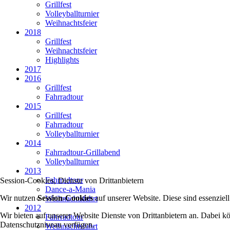
Grillfest
Volleyballturnier
Weihnachtsfeier
2018
Grillfest
Weihnachtsfeier
Highlights
2017
2016
Grillfest
Fahrradtour
2015
Grillfest
Fahrradtour
Volleyballturnier
2014
Fahrradtour-Grillabend
Volleyballturnier
2013
Fahrradtour
Session-Cookies, Dienste von Drittanbietern
Dance-a-Mania
Wir nutzen
Session-Cookies
auf unserer Website. Diese sind essenziel
Weihnachtsfahrt
2012
Wir bieten auf unserer Website Dienste von Drittanbietern an. Dabei 
Fahrradtour
Datenschutzniveau verfügen.
Weihnachtsfahrt