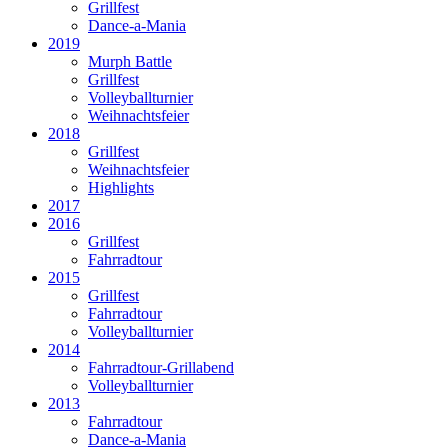
Grillfest
Dance-a-Mania
2019
Murph Battle
Grillfest
Volleyballturnier
Weihnachtsfeier
2018
Grillfest
Weihnachtsfeier
Highlights
2017
2016
Grillfest
Fahrradtour
2015
Grillfest
Fahrradtour
Volleyballturnier
2014
Fahrradtour-Grillabend
Volleyballturnier
2013
Fahrradtour
Dance-a-Mania